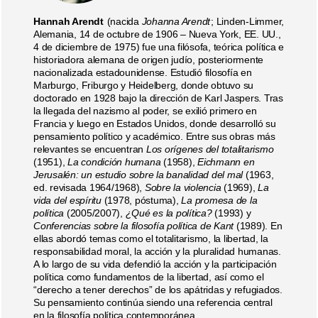
Hannah Arendt
(nacida
Johanna Arendt
; Linden-Limmer,
Alemania, 14 de octubre de 1906 – Nueva York, EE. UU.,
4 de diciembre de 1975) fue una filósofa, teórica política e
historiadora alemana de origen judío, posteriormente
nacionalizada estadounidense. Estudió filosofía en
Marburgo, Friburgo y Heidelberg, donde obtuvo su
doctorado en 1928 bajo la dirección de Karl Jaspers. Tras
la llegada del nazismo al poder, se exilió primero en
Francia y luego en Estados Unidos, donde desarrolló su
pensamiento político y académico. Entre sus obras más
relevantes se encuentran
Los orígenes del totalitarismo
(1951),
La condición humana
(1958),
Eichmann en
Jerusalén: un estudio sobre la banalidad del mal
(1963,
ed. revisada 1964/1968),
Sobre la violencia
(1969),
La
vida del espíritu
(1978, póstuma),
La promesa de la
política
(2005/2007),
¿Qué es la política?
(1993) y
Conferencias sobre la filosofía política de Kant
(1989). En
ellas abordó temas como el totalitarismo, la libertad, la
responsabilidad moral, la acción y la pluralidad humanas.
A lo largo de su vida defendió la acción y la participación
política como fundamentos de la libertad, así como el
“derecho a tener derechos” de los apátridas y refugiados.
Su pensamiento continúa siendo una referencia central
en la filosofía política contemporánea.