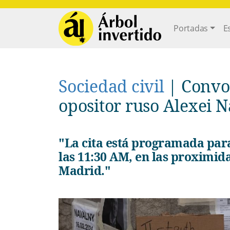
Pasar al contenido principal
Main navi
Portadas
E
Sociedad civil
|
Convo
opositor ruso Alexei 
"La cita está programada para el próximo domingo 3 de marzo a
las 11:30 AM, en las proximi
Madrid."