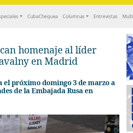
gation
speciales
CubaChequea
Columnas
Entrevistas
Mult
can homenaje al líder
Navalny en Madrid
dades de la Embajada Rusa en