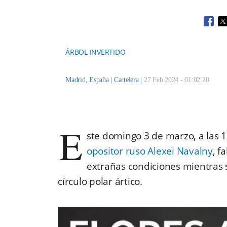
Open
O
ÁRBOL INVERTIDO
Madrid, España |
Cartelera
|
27 Feb 2024 - 01:02:20
E
ste domingo 3 de marzo, a las 
opositor ruso Alexei Navalny
, f
extrañas condiciones mientras s
círculo polar ártico.