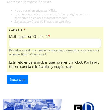
Acerca de formatos de texto
No se permiten etiquetas HTML.
Las direcciones de correos electrónicos y páginas web se
convierten en enlaces automáticamente.
Saltos automáticos de líneas y de párrafos.
CAPTCHA
Math question (3 + 14 =)
Resuelva este simple problema matemático y escriba la solución; por
ejemplo: Para 1+3, escriba 4.
Este reto es para probar que no eres un robot. Por favor,
ten en cuenta minúsculas y mayúsculas.
Guardar