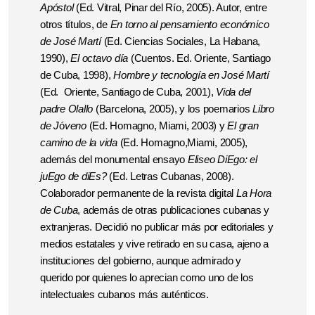
Apóstol
(Ed. Vitral, Pinar del Río, 2005). Autor, entre
otros títulos, de
En torno al pensamiento económico
de José Martí
(Ed. Ciencias Sociales, La Habana,
1990),
El octavo día
(Cuentos. Ed. Oriente, Santiago
de Cuba, 1998),
Hombre y tecnología en José Martí
(Ed. Oriente, Santiago de Cuba, 2001),
Vida del
padre Olallo
(Barcelona, 2005), y los poemarios
Libro
de J
ó
veno
(Ed. Homagno, Miami, 2003) y
El gran
camino de la vida
(Ed. Homagno,Miami, 2005),
además del monumental ensayo
Eliseo DiEgo: el
juEgo de diEs?
(Ed. Letras Cubanas, 2008).
Colaborador permanente de la revista digital
La Hora
de Cuba
, además de otras publicaciones cubanas y
extranjeras. Decidió no publicar más por editoriales y
medios estatales y vive retirado en su casa, ajeno a
instituciones del gobierno, aunque admirado y
querido por quienes lo aprecian como uno de los
intelectuales cubanos más auténticos.