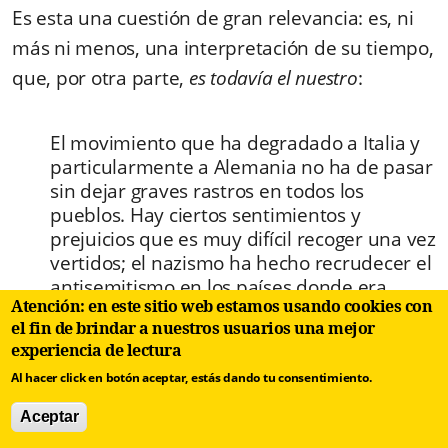
Es esta una cuestión de gran relevancia: es, ni
más ni menos, una interpretación de su tiempo,
que, por otra parte,
es todavía el nuestro
:
El movimiento que ha degradado a Italia y
particularmente a Alemania no ha de pasar
sin dejar graves rastros en todos los
pueblos. Hay ciertos sentimientos y
prejuicios que es muy difícil recoger una vez
vertidos; el nazismo ha hecho recrudecer el
antisemitismo en los países donde era
Atención: en este sitio web estamos usando cookies con
activo y lo ha hecho surgir en otros donde
el fin de brindar a nuestros usuarios una mejor
era casi inexistente; ha divulgado sofismas
experiencia de lectura
sobre la inferioridad de ciertas razas; ha
Al hacer click en botón aceptar, estás dando tu consentimiento.
provocado una nueva ola de nacionalismo
agresivo en todo el mundo; ha destruido la
Aceptar
fe en el respeto mutuo, en la dignidad