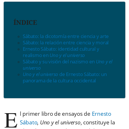
ÍNDICE
Sábato: la dicotomía entre ciencia y arte
Sábato: la relación entre ciencia y moral
Ernesto Sábato: identidad cultural y
realismo en
Uno y el universo
Sábato y su visión del nazismo en
Uno y el
universo
Uno y el universo
de Ernesto Sábato: un
panorama de la cultura occidental
E
l primer libro de ensayos de
Ernesto
Sábato
,
Uno y el universo
,
constituye la