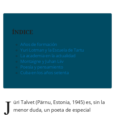
ÍNDICE
Años de formación
Yuri Lotman y la Escuela de Tartu
La academia en la actualidad
Montaigne y Juhan Liiv
Poesía y pensamiento
Cuba en los años setenta
J
üri Talvet (Pärnu, Estonia, 1945) es, sin la
menor duda, un poeta de especial