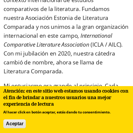
contexto internacional de estudios
comparativos de la literatura. Fundamos
nuestra Asociación Estonia de Literatura
Comparada y nos unimos a la gran organización
internacional en este campo,
International
Comparative Literature Association
(ICLA / AILC)
.
Con mi jubilación en 2020, nuestra cátedra
cambió de nombre, ahora se llama de
Literatura Comparada.
Mi entusiasmo era grande al principio. Cada
Atención: en este sitio web estamos usando cookies con
segundo año celebramos un congreso
el fin de brindar a nuestros usuarios una mejor
internacional de literatura comparada en Tartu,
experiencia de lectura
fundamos nuestra propia revista internacional,
Al hacer click en botón aceptar, estás dando tu consentimiento.
Interlitteraria
que publicaba (y continúa
Aceptar
publicando) artículos en cuatro lenguas