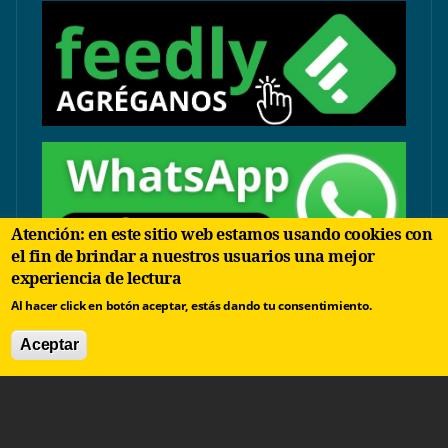
Atención: en este sitio web estamos usando cookies con
el fin de brindar a nuestros usuarios una mejor
experiencia de lectura
contacto@arbolinvertido.com
Al hacer click en botón aceptar, estás dando tu consentimiento.
Sólo temas comerciales:
Aceptar
negocios@arbolinvertido.com