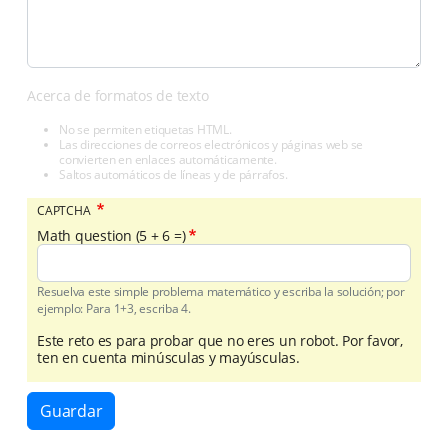
Acerca de formatos de texto
No se permiten etiquetas HTML.
Las direcciones de correos electrónicos y páginas web se
convierten en enlaces automáticamente.
Saltos automáticos de líneas y de párrafos.
CAPTCHA
Math question (5 + 6 =)
Resuelva este simple problema matemático y escriba la solución; por
ejemplo: Para 1+3, escriba 4.
Este reto es para probar que no eres un robot. Por favor,
ten en cuenta minúsculas y mayúsculas.
Guardar