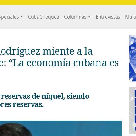
gation
speciales
CubaChequea
Columnas
Entrevistas
Mult
odríguez miente a la
e: “La economía cubana es
res reservas.