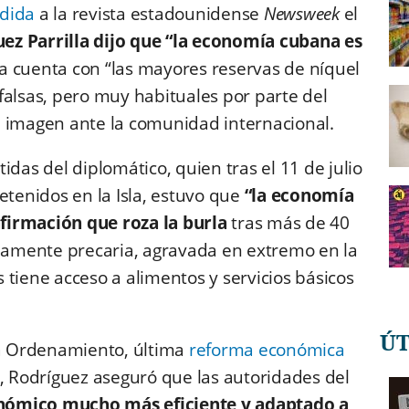
edida
a la revista estadounidense
Newsweek
el
ez Parrilla dijo que “la economía cubana es
la cuenta con “las mayores reservas de níquel
falsas, pero muy habituales por parte del
u imagen ante la comunidad internacional.
idas del diplomático, quien tras el 11 de julio
tenidos en la Isla, estuvo que
“la economía
firmación que roza la burla
tras más de 40
amente precaria, agravada en extremo en la
 tiene acceso a alimentos y servicios básicos
Ú
ea Ordenamiento, última
reforma económica
 Rodríguez aseguró que las autoridades del
ómico mucho más eficiente y adaptado a