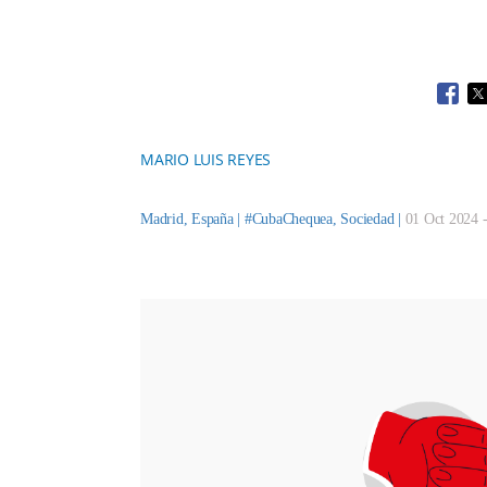
Open
O
MARIO LUIS REYES
Madrid, España |
#CubaChequea
,
Sociedad
|
01 Oct 2024 -