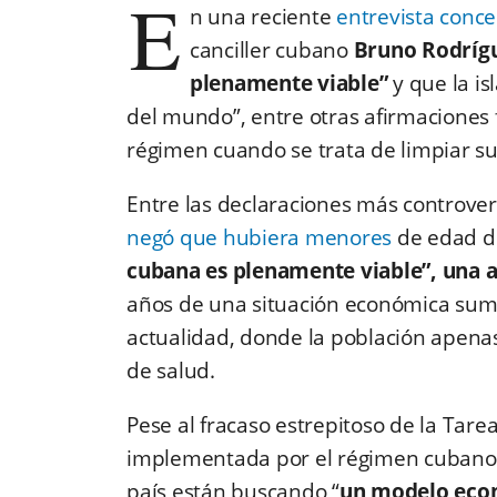
E
n una reciente
entrevista conc
canciller cubano
Bruno Rodrígu
plenamente viable”
y que la is
del mundo”, entre otras afirmaciones 
régimen cuando se trata de limpiar s
Entre las declaraciones más controvert
negó que hubiera menores
de edad de
cubana es plenamente viable”, una a
años de una situación económica sum
actualidad, donde la población apenas
de salud.
Pese al fracaso estrepitoso de la Tar
implementada por el régimen cubano,
país están buscando “
un modelo econ