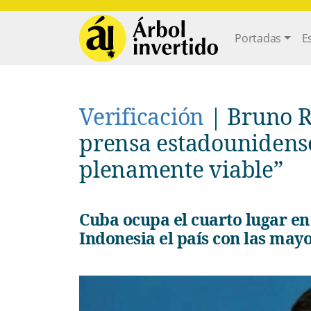
Pasar al contenido principal
Main navi
Portadas
E
Verificación
|
Bruno R
prensa estadounidens
plenamente viable”
Cuba ocupa el cuarto lugar en reservas de níquel, siendo
Indonesia el país con las mayo