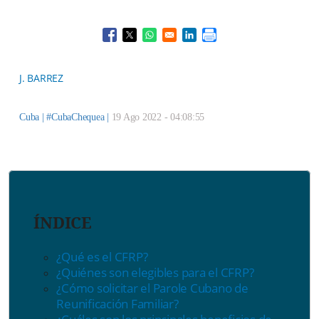
Opens in a new window
Opens in a new window
Opens in a new window
Opens in a new window
J. BARREZ
Cuba |
#CubaChequea
|
19 Ago 2022 - 04:08:55
ÍNDICE
¿Qué es el CFRP?
¿Quiénes son elegibles para el CFRP?
¿Cómo solicitar el Parole Cubano de
Reunificación Familiar?