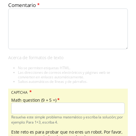
Comentario
Acerca de formatos de texto
No se permiten etiquetas HTML.
Las direcciones de correos electrónicos y páginas web se
convierten en enlaces automáticamente.
Saltos automáticos de líneas y de párrafos.
CAPTCHA
Math question (9 + 5 =)
Resuelva este simple problema matemático y escriba la solución; por
ejemplo: Para 1+3, escriba 4.
Este reto es para probar que no eres un robot. Por favor,