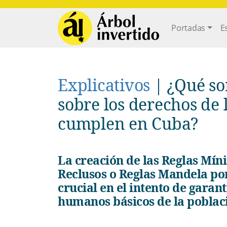
Pasar al contenido principal
Main navi
Portadas
E
Explicativos
|
¿Qué so
sobre los derechos de l
cumplen en Cuba?
La creación de las Reglas Mínimas para el Tratamiento de los
Reclusos o Reglas Mandela por
crucial en el intento de garant
humanos básicos de la poblaci