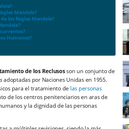
ndela?
Reglas Mandela?
 de las Reglas Mandela?
 Mandela?
ecurrentes?
chos Humanos?
tamiento de los Reclusos
son un conjunto de
s
adoptadas por Naciones Unidas en 1955.
sicos para el tratamiento de
las personas
to de los centros penitenciarios en aras de
 humanos y la dignidad de las personas
as a múltiples revisiones, siendo la más