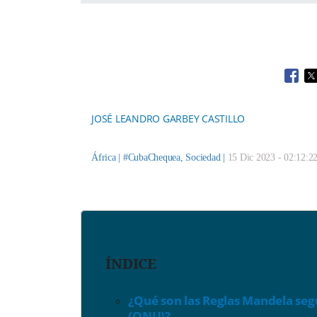
Open
O
JOSÉ LEANDRO GARBEY CASTILLO
África |
#CubaChequea
,
Sociedad
|
15 Dic 2023 - 02:12:2
ÍNDICE
¿Qué son las Reglas Mandela seg
(ONU)?