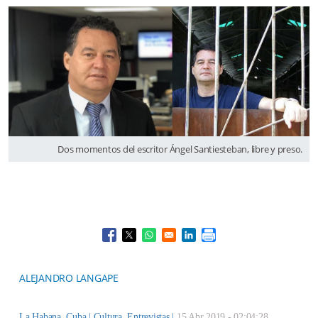
Dos momentos del escritor Ángel Santiesteban, libre y preso.
Opens in a new window
Opens in a new window
Opens in a new window
Opens in a new window
ALEJANDRO LANGAPE
La Habana, Cuba |
Cultura
,
Entrevistas
|
15 Abr 2019 - 02:04:28