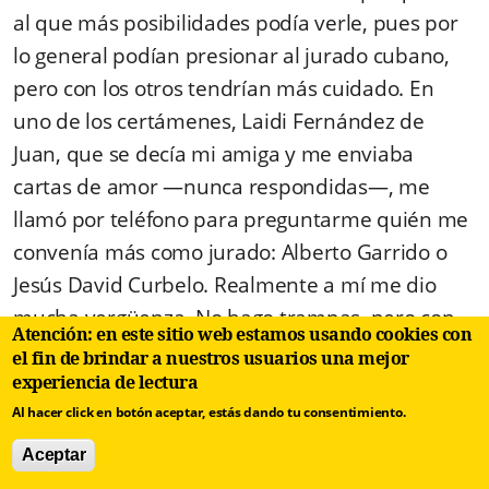
al que más posibilidades podía verle, pues por
lo general podían presionar al jurado cubano,
pero con los otros tendrían más cuidado. En
uno de los certámenes, Laidi Fernández de
Juan, que se decía mi amiga y me enviaba
cartas de amor
—
nunca respondidas—, me
llamó por teléfono para preguntarme quién me
convenía más como jurado: Alberto Garrido o
Jesús David Curbelo. Realmente a mí me dio
mucha vergüenza. No hago trampas, pero con
Atención: en este sitio web estamos usando cookies con
la literatura menos, es sagrada. Respondí que
el fin de brindar a nuestros usuarios una mejor
cualquiera de los dos, pero que era justo que
experiencia de lectura
fuera Garrido porque había ganado el Premio
Al hacer click en botón aceptar, estás dando tu consentimiento.
Casa de las Américas y nunca había sido jurado.
Aceptar
Ella entendió, o hizo como que entendía. Luego