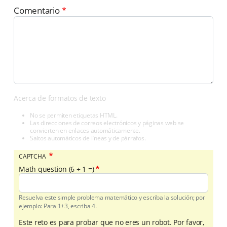
Comentario
Acerca de formatos de texto
No se permiten etiquetas HTML.
Las direcciones de correos electrónicos y páginas web se
convierten en enlaces automáticamente.
Saltos automáticos de líneas y de párrafos.
CAPTCHA
Math question (6 + 1 =)
Resuelva este simple problema matemático y escriba la solución; por
ejemplo: Para 1+3, escriba 4.
Este reto es para probar que no eres un robot. Por favor,