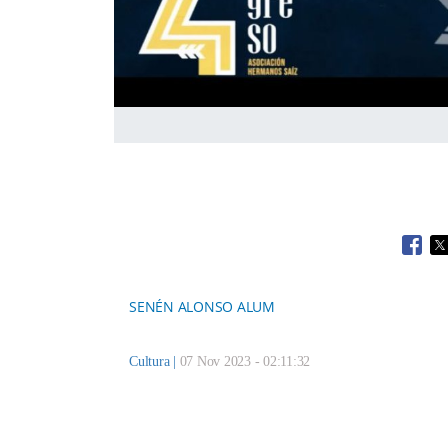
Open
O
SENÉN ALONSO ALUM
Cultura
|
07 Nov 2023 - 02:11:32