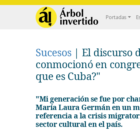
Pasar al contenido principal
Main navi
Portadas
E
Sucesos
|
El discurso 
conmocionó en congres
que es Cuba?"
"Mi generación se fue por champú y por aceite", afirma la actriz
María Laura Germán en un mo
referencia a la crisis migrat
sector cultural en el país.