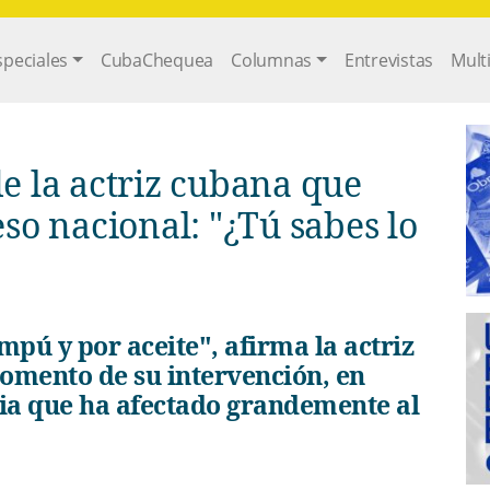
gation
speciales
CubaChequea
Columnas
Entrevistas
Mult
de la actriz cubana que
o nacional: "¿Tú sabes lo
mento de su intervención, en
oria que ha afectado grandemente al