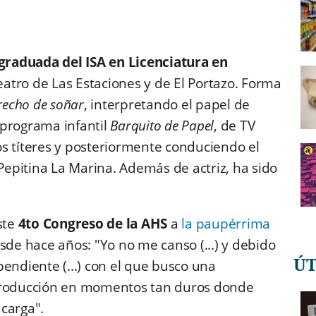
 graduada del ISA en Licenciatura en
eatro de Las Estaciones y de El Portazo. Forma
recho de soñar
, interpretando el papel de
 programa infantil
Barquito de Papel
, de TV
s títeres y posteriormente conduciendo el
Pepitina La Marina.
Además de actriz, ha sido
ste
4to Congreso de la AHS
a
la paupérrima
de hace años: "Yo no me canso (...) y debido
Ú
endiente (...) con el que busco una
oproducción en momentos tan duros donde
carga".