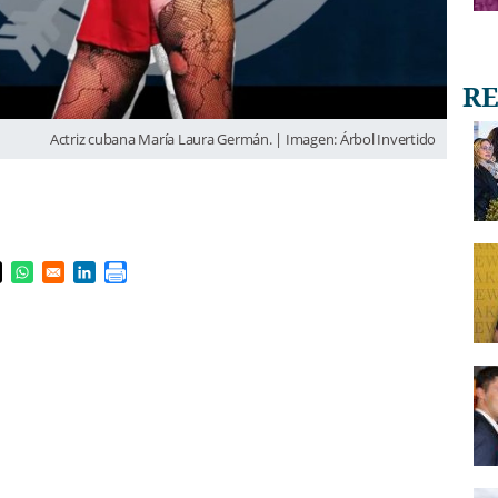
Actriz cubana María Laura Germán. | Imagen: Árbol Invertido
s in a new window
pens in a new window
Opens in a new window
Opens in a new window