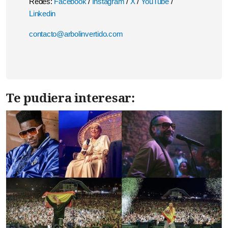
Redes:
Facebook
/
Instagram
/
X
/
YouTube
/
Linkedin
contacto@arbolinvertido.com
Te pudiera interesar: