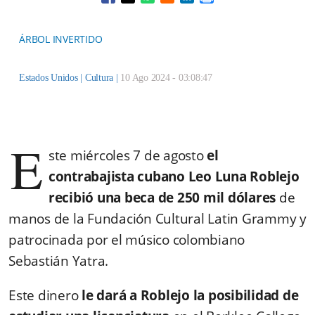
Opens in a new window
Opens in a new window
Opens in a new window
Opens in a new window
ÁRBOL INVERTIDO
Estados Unidos |
Cultura
|
10 Ago 2024 - 03:08:47
E
ste miércoles 7 de agosto
el
contrabajista cubano Leo Luna Roblejo
recibió una beca de 250 mil dólares
de
manos de la Fundación Cultural Latin Grammy y
patrocinada por el músico colombiano
Sebastián Yatra.
Este dinero
le dará a Roblejo la posibilidad de