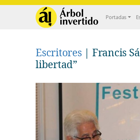
Pasar al contenido principal
Main navi
Portadas
E
Escritores
|
Francis S
libertad”