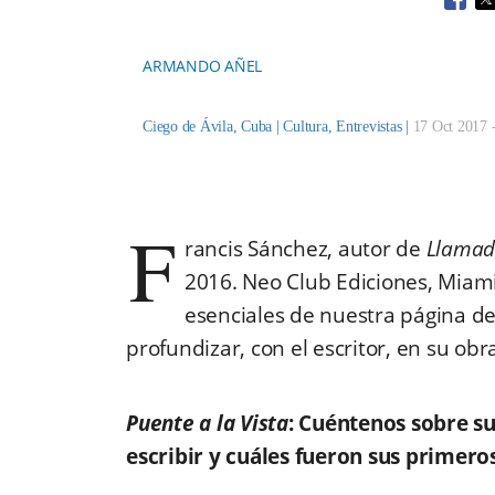
Open
O
ARMANDO AÑEL
Ciego de Ávila, Cuba |
Cultura
,
Entrevistas
|
17 Oct 2017 
F
rancis Sánchez, autor de
Llamad
2016. Neo Club Ediciones, Miami
esenciales de nuestra página d
profundizar, con el escritor, en su obr
Puente a la Vista
: Cuéntenos sobre sus
escribir y cuáles fueron sus primero