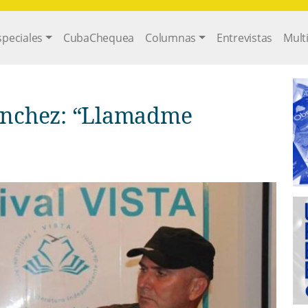
gation
speciales
CubaChequea
Columnas
Entrevistas
Mult
ánchez: “Llamadme