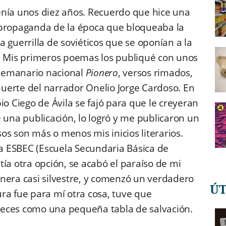
enía unos diez años. Recuerdo que hice una
 propaganda de la época que bloqueaba la
 guerrilla de soviéticos que se oponían a la
o! Mis primeros poemas los publiqué con unos
l semanario nacional
Pionero
, versos rimados,
uerte del narrador Onelio Jorge Cardoso. En
io Ciego de Ávila se fajó para que le creyeran
na publicación, lo logró y me publicaron un
s son más o menos mis inicios literarios.
 ESBEC (Escuela Secundaria Básica de
ía otra opción, se acabó el paraíso de mi
nera casi silvestre, y comenzó un verdadero
Ú
tura fue para mí otra cosa, tuve que
veces como una pequeña tabla de salvación.