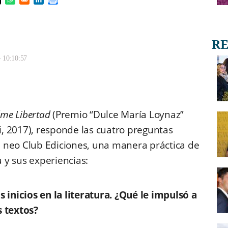
s in a new window
pens in a new window
Opens in a new window
Opens in a new window
- 10:10:57
me Libertad
(Premio “Dulce María Loynaz”
, 2017), responde las cuatro preguntas
e neo Club Ediciones, una manera práctica de
a y sus experiencias:
 inicios en la literatura. ¿Qué le impulsó a
s textos?