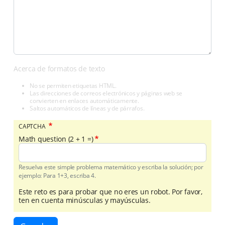
Acerca de formatos de texto
No se permiten etiquetas HTML.
Las direcciones de correos electrónicos y páginas web se
convierten en enlaces automáticamente.
Saltos automáticos de líneas y de párrafos.
CAPTCHA
Math question (2 + 1 =)
Resuelva este simple problema matemático y escriba la solución; por
ejemplo: Para 1+3, escriba 4.
Este reto es para probar que no eres un robot. Por favor,
ten en cuenta minúsculas y mayúsculas.