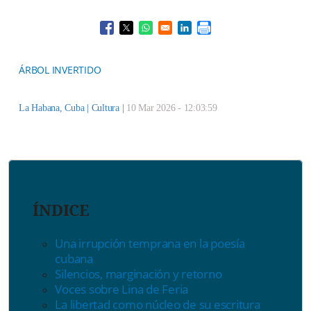
Opens in a new window
Opens in a new window
Opens in a new window
Opens in a new window
ÁRBOL INVERTIDO
La Habana, Cuba |
Cultura
|
10 Mar 2026 - 12:03:59
ÍNDICE
Una irrupción temprana en la poesía
cubana
Silencios, marginación y retorno
Voces sobre Lina de Feria
La libertad como núcleo de su escritura