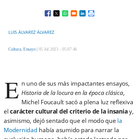
Opens in a new window
Opens in a new window
Opens in a new window
Opens in a new window
LUIS ÁLVAREZ ÁLVAREZ
Cultura
,
Ensayo
|
05 Jul 2023 - 05:07:46
E
n uno de sus más impactantes ensayos,
Historia de la locura
en la época clásica
,
Michel Foucault sacó a plena luz reflexiva
el
carácter cultural del criterio de la insania
y,
asimismo, dejó sentado que el modo que
la
Modernidad
había asumido para narrar la