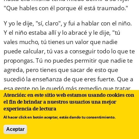
"Que hables con él porque él está traumado."
Y yo le dije, "sí, claro", y fui a hablar con el niño.
Y el niño estaba allí y lo abracé y le dije, "tú
vales mucho, tú tienes un valor que nadie
puede calcular, tú vas a conseguir todo lo que te
propongas. Tú no puedes permitir que nadie te
agreda, pero tienes que sacar de esto que
sucedió la enseñanza de que eres fuerte. Que a
esa gente no le quedó más remedio que tratar
Atención: en este sitio web estamos usando cookies con
de agredirte físicamente para para sacarte del
el fin de brindar a nuestros usuarios una mejor
medio. Tú eres mucho más fuerte que ellos."
experiencia de lectura
Al hacer click en botón aceptar, estás dando tu consentimiento.
El niño me miró con una cara de que había
Aceptar
encontrado la luz. Me dio las gracias, me abrazó,