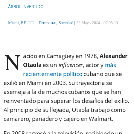
ÁRBOL INVERTIDO
Miami, EE. UU. |
Entrevistas
,
Sociedad
|
22 Mayo 2024 - 07:05:19
N
acido en Camagüey en 1978,
Alexander
Otaola
es un
influencer
, actor y
más
recientemente político
cubano que se
exilió en Miami en 2003. Su trayectoria se
asemeja a la de muchos cubanos que se han
reinventado para superar los desafíos del exilio.
Al principio de su llegada, Otaola trabajó como
camarero, panadero y cajero en Walmart.
En 2008 regresó a la televisión, recibiendo un