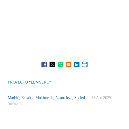
Opens in a new window
Opens in a new window
Opens in a new window
Opens in a new window
PROYECTO "EL VIVERO"
Madrid, España |
Multimedia
,
Naturaleza
,
Sociedad
|
15 Abr 2025 -
04:04:13