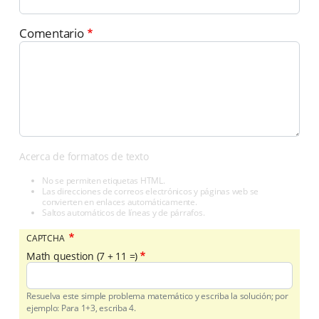
Comentario
Acerca de formatos de texto
No se permiten etiquetas HTML.
Las direcciones de correos electrónicos y páginas web se
convierten en enlaces automáticamente.
Saltos automáticos de líneas y de párrafos.
CAPTCHA
Math question (7 + 11 =)
Resuelva este simple problema matemático y escriba la solución; por
ejemplo: Para 1+3, escriba 4.