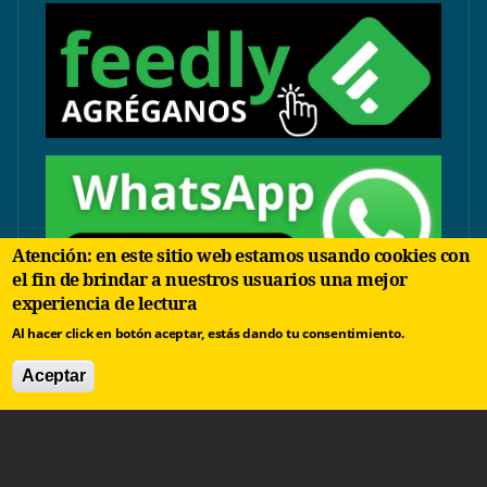
Atención: en este sitio web estamos usando cookies con
el fin de brindar a nuestros usuarios una mejor
experiencia de lectura
contacto@arbolinvertido.com
Al hacer click en botón aceptar, estás dando tu consentimiento.
Sólo temas comerciales:
Aceptar
negocios@arbolinvertido.com