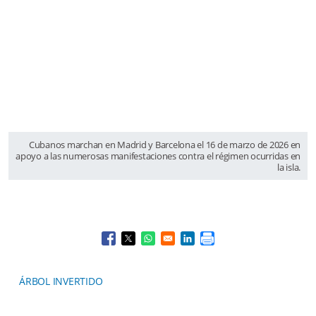
Cubanos marchan en Madrid y Barcelona el 16 de marzo de 2026 en
apoyo a las numerosas manifestaciones contra el régimen ocurridas en
la isla.
Opens in a new window
Opens in a new window
Opens in a new window
Opens in a new window
ÁRBOL INVERTIDO