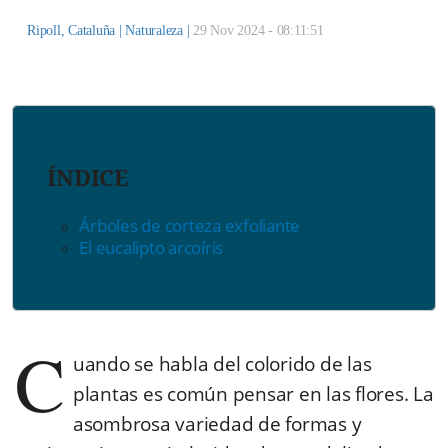
Ripoll, Cataluña |
Naturaleza
|
29 Nov 2024 - 08:11:51
ÍNDICE
Árboles de corteza exfoliante
El eucalipto arcoíris
C
uando se habla del colorido de las
plantas es común pensar en las flores. La
asombrosa variedad de formas y