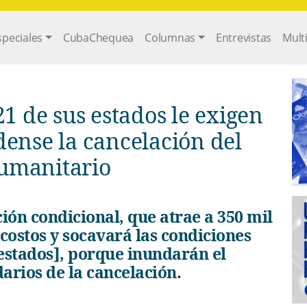
gation
speciales
CubaChequea
Columnas
Entrevistas
Mult
21 de sus estados le exigen
dense la cancelación del
umanitario
ción condicional, que atrae a 350 mil
costos y socavará las condiciones
 estados], porque inundarán el
arios de la cancelación.