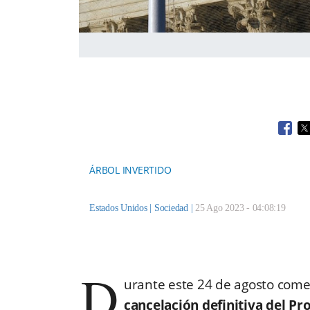
Open
O
ÁRBOL INVERTIDO
Estados Unidos |
Sociedad
|
25 Ago 2023 - 04:08:19
D
urante este 24 de agosto come
cancelación definitiva del P