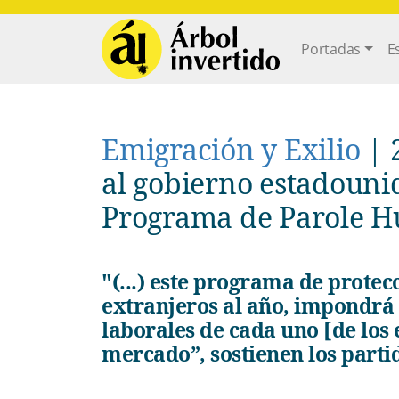
Pasar al contenido principal
Main navi
Portadas
E
Emigración y Exilio
|
al gobierno estadouni
Programa de Parole H
"(...) este programa de protec
extranjeros al año, impondrá 
laborales de cada uno [de los
mercado”, sostienen los partid