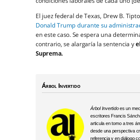
condiciones laborales de cada uno [de
El juez federal de Texas, Drew B. Tip
Donald Trump durante su administra
en este caso. Se espera una determina
contrario, se alargaría la sentencia y
e
Suprema.
Árbol Invertido
Árbol Invertido
es un medi
escritores Francis Sánchez
articula en torno a tres
desde una perspectiva crí
referencia y en diálogo 