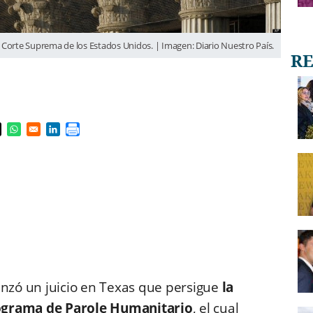
Corte Suprema de los Estados Unidos. | Imagen: Diario Nuestro País.
s in a new window
pens in a new window
Opens in a new window
Opens in a new window
nzó un juicio en Texas que persigue
la
rograma de Parole Humanitario
, el cual