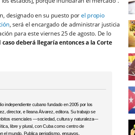
 los estados], porque inundarán el mercado”.
ton, designado en su puesto por
el propio
ción
, será el encargado de administrar justicia
ción para este viernes 25 de agosto. De lo
l caso deberá llegaría entonces a la Corte
o independiente cubano fundado en 2005 por los
, director, e Ileana Álvarez, editora. Su trabajo se
 ámbitos esenciales —sociedad, cultura y naturaleza—
tica, libre y plural, con Cuba como centro de
con el mundo. Publica periodismo, ensayos,