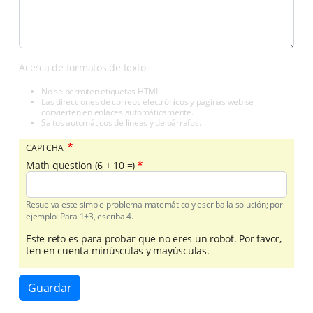
Acerca de formatos de texto
No se permiten etiquetas HTML.
Las direcciones de correos electrónicos y páginas web se
convierten en enlaces automáticamente.
Saltos automáticos de líneas y de párrafos.
CAPTCHA
Math question (6 + 10 =)
Resuelva este simple problema matemático y escriba la solución; por
ejemplo: Para 1+3, escriba 4.
Este reto es para probar que no eres un robot. Por favor,
ten en cuenta minúsculas y mayúsculas.
Guardar