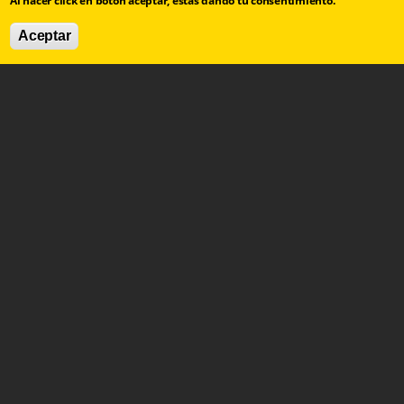
Al hacer click en botón aceptar, estás dando tu consentimiento.
Aceptar
contacto@arbolinvertido.com
Sólo temas comerciales:
negocios@arbolinvertido.com