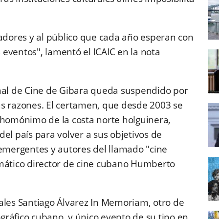
eadores y al público que cada año esperan con
s eventos", lamentó el ICAIC en la nota
onal de Cine de Gibara queda suspendido por
as razones. El certamen, que desde 2003 se
 homónimo de la costa norte holguinera,
el país para volver a sus objetivos de
 emergentes y autores del llamado "cine
emático director de cine cubano Humberto
ales Santiago Álvarez In Memoriam, otro de
ráfico cubano, y único evento de su tipo en