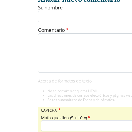
Su nombre
Comentario
Acerca de formatos de texto
No se permiten etiquetas HTML.
Las direcciones de correos electrónicos y páginas we
Saltos automáticos de líneas y de párrafos.
CAPTCHA
Math question (5 + 10 =)