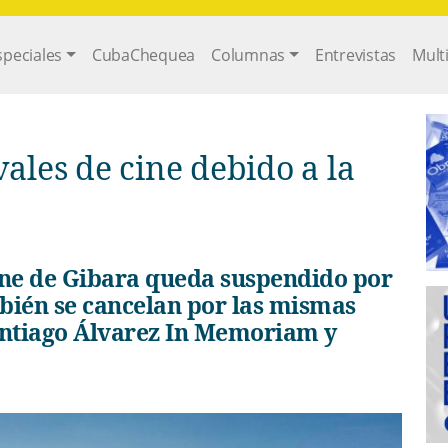
gation
speciales
CubaChequea
Columnas
Entrevistas
Mult
bién se cancelan por las mismas
antiago Álvarez In Memoriam y