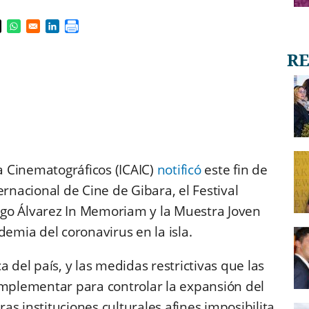
s in a new window
pens in a new window
Opens in a new window
Opens in a new window
ia Cinematográficos (ICAIC)
notificó
este fin de
ernacional de Cine de Gibara, el Festival
go Álvarez In Memoriam y la Muestra Joven
demia del coronavirus en la isla.
 del país, y las medidas restrictivas que las
implementar para controlar la expansión del
ras instituciones culturales afines imposibilita