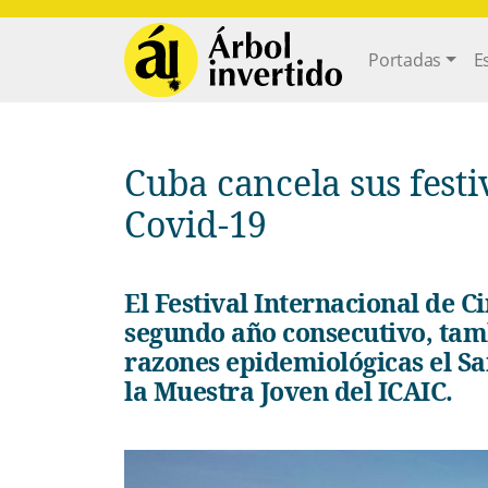
Pasar al contenido principal
Main navi
Portadas
E
Cuba cancela sus festivales de cine debido a la
Covid-19
El Festival Internacional de Cine de Gibara queda suspendido por
segundo año consecutivo, tam
razones epidemiológicas el S
la Muestra Joven del ICAIC.