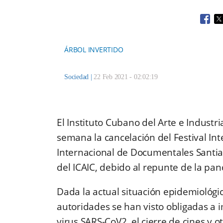
Open
O
ÁRBOL INVERTIDO
Sociedad
|
22 Feb 2021 - 02:02:19
El Instituto Cubano del Arte e Industr
semana la cancelación del Festival Int
Internacional de Documentales Santia
del ICAIC, debido al repunte de la pan
Dada la actual situación epidemiológica
autoridades se han visto obligadas a 
virus SARS-CoV2, el cierre de cines y ot