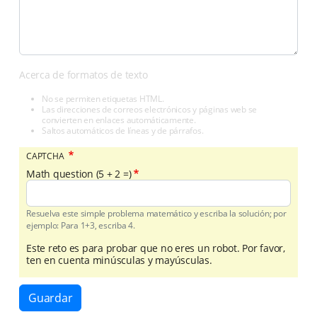
Acerca de formatos de texto
No se permiten etiquetas HTML.
Las direcciones de correos electrónicos y páginas web se
convierten en enlaces automáticamente.
Saltos automáticos de líneas y de párrafos.
CAPTCHA
Math question (5 + 2 =)
Resuelva este simple problema matemático y escriba la solución; por
ejemplo: Para 1+3, escriba 4.
Este reto es para probar que no eres un robot. Por favor,
ten en cuenta minúsculas y mayúsculas.
Guardar