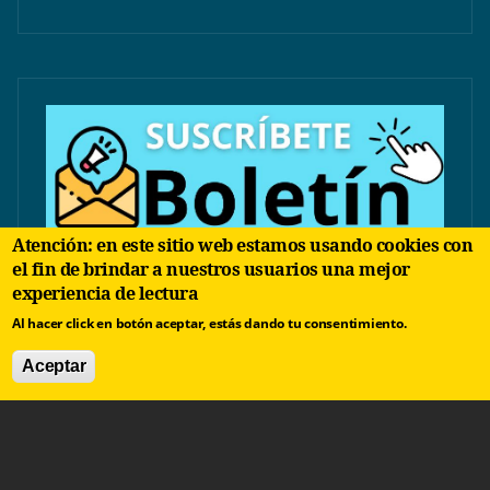
Atención: en este sitio web estamos usando cookies con
el fin de brindar a nuestros usuarios una mejor
experiencia de lectura
Al hacer click en botón aceptar, estás dando tu consentimiento.
Aceptar