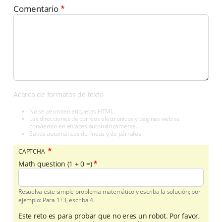
Comentario
Acerca de formatos de texto
No se permiten etiquetas HTML.
Las direcciones de correos electrónicos y páginas web se
convierten en enlaces automáticamente.
Saltos automáticos de líneas y de párrafos.
CAPTCHA
Math question (1 + 0 =)
Resuelva este simple problema matemático y escriba la solución; por
ejemplo: Para 1+3, escriba 4.
Este reto es para probar que no eres un robot. Por favor,