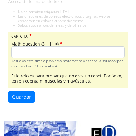
Acerca de formatos de texto
No se permiten etiquetas HTML.
Las direcciones de correos electrónicos y páginas web se
convierten en enlaces automáticamente.
Saltos automáticos de líneas y de párrafos.
CAPTCHA
Math question (3 + 11 =)
Resuelva este simple problema matemático y escriba la solución; por
ejemplo: Para 1+3, escriba 4.
Este reto es para probar que no eres un robot. Por favor,
ten en cuenta minúsculas y mayúsculas.
Guardar