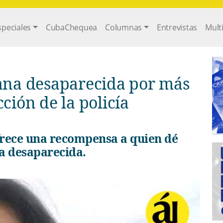
gation
speciales
CubaChequea
Columnas
Entrevistas
Mult
bana desaparecida por más
ción de la policía
a desaparecida.