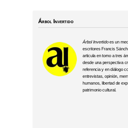
Árbol Invertido
Árbol Invertido
es un medi
escritores Francis Sánchez
articula en torno a tres
desde una perspectiva crí
referencia y en diálogo 
entrevistas, opinión, me
humanos, libertad de expr
patrimonio cultural.