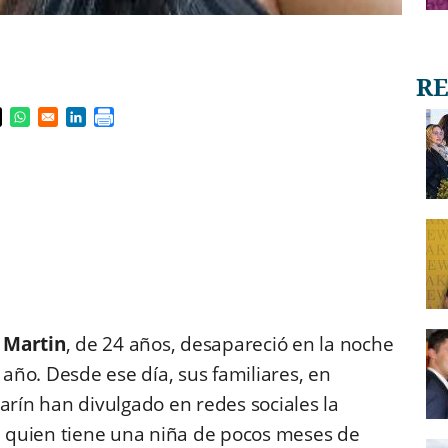
s in a new window
pens in a new window
Opens in a new window
Opens in a new window
d Martin
, de 24 años, desapareció en la noche
año. Desde ese día, sus familiares, en
rín han divulgado en redes sociales la
quien tiene una niña de pocos meses de