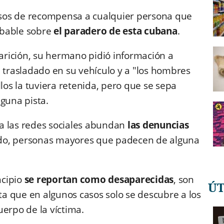
pesos de recompensa a cualquier persona que
obable sobre
el paradero de esta cubana
.
rición, su hermano pidió información a
a trasladado en su vehículo y a "los hombres
llos la tuviera retenida, pero que se sepa
nguna pista.
a las redes sociales abundan
las denuncias
odo, personas mayores que padecen de alguna
ncipio
se reportan como desaparecidas
, son
Ú
nta que en algunos casos solo se descubre a los
uerpo de la víctima.