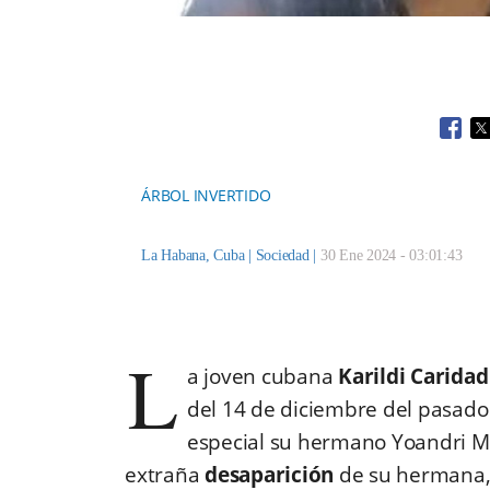
Open
O
ÁRBOL INVERTIDO
La Habana, Cuba |
Sociedad
|
30 Ene 2024 - 03:01:43
L
a joven cubana
Karildi Carida
del 14 de diciembre del pasado 
especial su hermano Yoandri Ma
extraña
desaparición
de su hermana, 