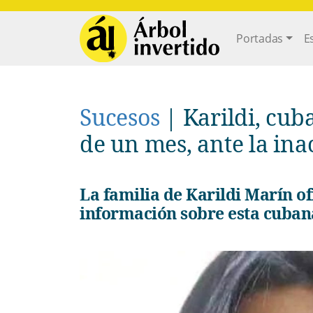
Pasar al contenido principal
Main navi
Portadas
E
Sucesos
|
Karildi, cu
de un mes, ante la inac
La familia de Karildi Marín ofrece una recompensa a quien dé
información sobre esta cuban