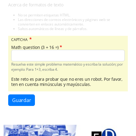
Acerca de formatos de texto
No se permiten etiquetas HTML.
Las direcciones de correos electrónicos y páginas web se
convierten en enlaces automáticamente.
Saltos automáticos de líneas y de párrafos.
CAPTCHA
Math question (3 + 16 =)
Resuelva este simple problema matemático y escriba la solución; por
ejemplo: Para 1+3, escriba 4.
Este reto es para probar que no eres un robot. Por favor,
ten en cuenta minúsculas y mayúsculas.
Guardar