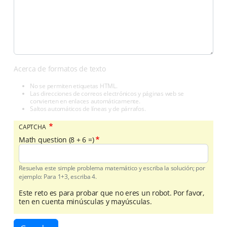
Acerca de formatos de texto
No se permiten etiquetas HTML.
Las direcciones de correos electrónicos y páginas web se
convierten en enlaces automáticamente.
Saltos automáticos de líneas y de párrafos.
CAPTCHA
Math question (8 + 6 =)
Resuelva este simple problema matemático y escriba la solución; por
ejemplo: Para 1+3, escriba 4.
Este reto es para probar que no eres un robot. Por favor,
ten en cuenta minúsculas y mayúsculas.