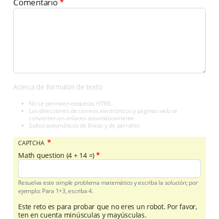
Comentario
Acerca de formatos de texto
No se permiten etiquetas HTML.
Las direcciones de correos electrónicos y páginas web se
convierten en enlaces automáticamente.
Saltos automáticos de líneas y de párrafos.
CAPTCHA
Math question (4 + 14 =)
Resuelva este simple problema matemático y escriba la solución; por
ejemplo: Para 1+3, escriba 4.
Este reto es para probar que no eres un robot. Por favor,
ten en cuenta minúsculas y mayúsculas.