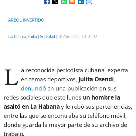
Opens in a new window
Opens in a new window
Opens in a new window
Opens in a new window
ÁRBOL INVERTIDO
La Habana, Cuba |
Sociedad
|
18 Abr 2023 - 01:04:43
L
a reconocida periodista cubana, experta
en temas deportivos,
Julita Osendi
,
denunció
en una publicación en sus
redes sociales que este lunes
un hombre la
asaltó en La Habana
y le robó sus pertenencias,
entre las que se encontraba su teléfono móvil,
donde guarda la mayor parte de su archivo de
trabajo.