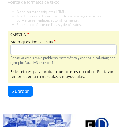
Acerca de formatos de texto
No se permiten etiquetas HTML.
Las direcciones de correos electrónicos y páginas web se
convierten en enlaces automáticamente.
Saltos automáticos de líneas y de párrafos.
CAPTCHA
Math question (7 + 5 =)
Resuelva este simple problema matemático y escriba la solución; por
ejemplo: Para 1+3, escriba 4.
Este reto es para probar que no eres un robot. Por favor,
ten en cuenta minúsculas y mayúsculas.
Guardar