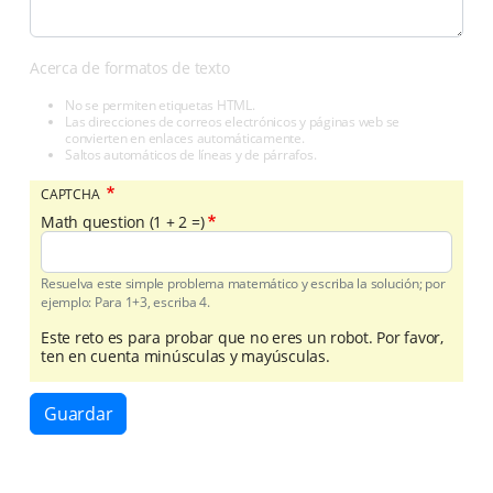
Acerca de formatos de texto
No se permiten etiquetas HTML.
Las direcciones de correos electrónicos y páginas web se
convierten en enlaces automáticamente.
Saltos automáticos de líneas y de párrafos.
CAPTCHA
Math question (1 + 2 =)
Resuelva este simple problema matemático y escriba la solución; por
ejemplo: Para 1+3, escriba 4.
Este reto es para probar que no eres un robot. Por favor,
ten en cuenta minúsculas y mayúsculas.
Guardar