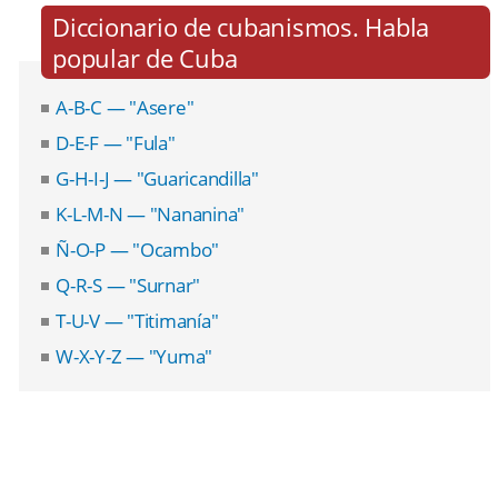
Diccionario de cubanismos. Habla
popular de Cuba
A-B-C — "Asere"
D-E-F — "Fula"
G-H-I-J — "Guaricandilla"
K-L-M-N — "Nananina"
Ñ-O-P — "Ocambo"
Q-R-S — "Surnar"
T-U-V — "Titimanía"
W-X-Y-Z — "Yuma"