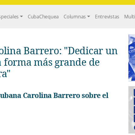
gation
speciales
CubaChequea
Columnas
Entrevistas
Mult
olina Barrero: "Dedicar un
la forma más grande de
ra"