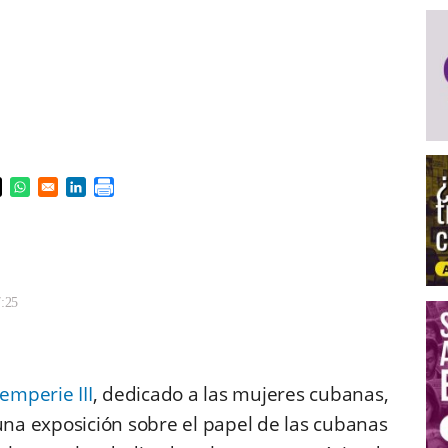
s in a new window
pens in a new window
Opens in a new window
Opens in a new window
7:25
emperie III
, dedicado a las mujeres cubanas,
una exposición sobre el papel de las cubanas