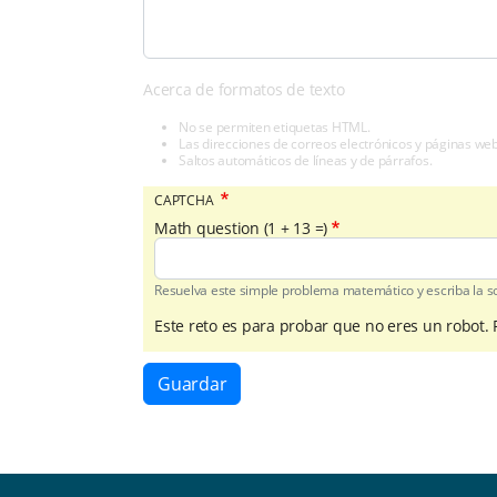
Acerca de formatos de texto
No se permiten etiquetas HTML.
Las direcciones de correos electrónicos y páginas we
Saltos automáticos de líneas y de párrafos.
CAPTCHA
Math question (1 + 13 =)
Resuelva este simple problema matemático y escriba la sol
Este reto es para probar que no eres un robot.
Guardar