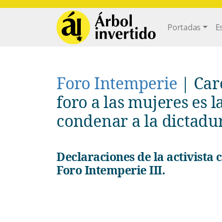
Pasar al contenido principal
Main navi
Portadas
E
Foro Intemperie
|
Car
foro a las mujeres es 
condenar a la dictadu
Declaraciones de la activista cubana Carolina Barrero sobre el
Foro Intemperie III.