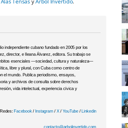
Alas Tensas
y
Árbol Invertido
.
o independiente cubano fundado en 2005 por los
, director, e Ileana Álvarez, editora. Su trabajo se
 ámbitos esenciales —sociedad, cultura y naturaleza—
tica, libre y plural, con Cuba como centro de
con el mundo. Publica periodismo, ensayos,
moria y archivos de consulta sobre derechos
esión, vida intelectual, experiencia cívica y
Redes:
Facebook
/
Instagram
/
X
/
YouTube
/
Linkedin
contacto@arbolinvertido.com