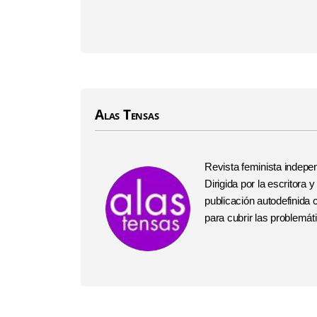
Alas Tensas
Revista feminista indepe
Dirigida por la escritora y
publicación autodefinida
para cubrir las problemá