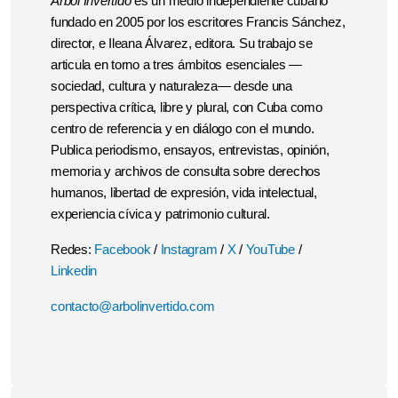
Árbol Invertido
es un medio independiente cubano
fundado en 2005 por los escritores Francis Sánchez,
director, e Ileana Álvarez, editora. Su trabajo se
articula en torno a tres ámbitos esenciales —
sociedad, cultura y naturaleza— desde una
perspectiva crítica, libre y plural, con Cuba como
centro de referencia y en diálogo con el mundo.
Publica periodismo, ensayos, entrevistas, opinión,
memoria y archivos de consulta sobre derechos
humanos, libertad de expresión, vida intelectual,
experiencia cívica y patrimonio cultural.
Redes:
Facebook
/
Instagram
/
X
/
YouTube
/
Linkedin
contacto@arbolinvertido.com