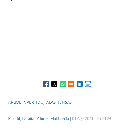
Opens in a new window
Opens in a new window
Opens in a new window
Opens in a new window
,
ÁRBOL INVERTIDO
ALAS TENSAS
Madrid, España |
Aforos
,
Multimedia
|
03 Ago 2023 - 05:08:29