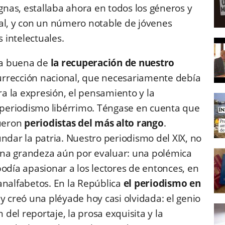
ignas, estallaba ahora en todos los géneros y
al, y con un número notable de jóvenes
s intelectuales.
cha buena de
la recuperación de nuestro
urrección nacional, que necesariamente debía
a la expresión, el pensamiento y la
n periodismo libérrimo. Téngase en cuenta que
fueron
periodistas del más alto rango
.
ndar la patria. Nuestro periodismo del XIX, no
y una grandeza aún por evaluar: una polémica
odía apasionar a los lectores de entonces, en
analfabetos. En la República
el periodismo en
y creó una pléyade hoy casi olvidada: el genio
 del reportaje, la prosa exquisita y la