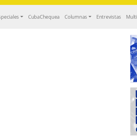
gation
speciales
CubaChequea
Columnas
Entrevistas
Mult