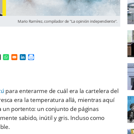
Mario Ramírez, compilador de "La opinión independiente".
s in a new window
pens in a new window
Opens in a new window
Opens in a new window
cú
para enterarme de cuál era la cartelera del
resca era la temperatura allá, mientras aquí
 un portento: un conjunto de páginas
nte sabido, inútil y gris. Incluso como
ble.