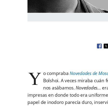
Open
O
Y
o compraba
Novedades de Mos
Bolshoi. A veces miraba cuán f
nos asábamos.
Novedades...
era
impresas en donde todo era uniformeme
papel de inodoro parecía duro, inservi