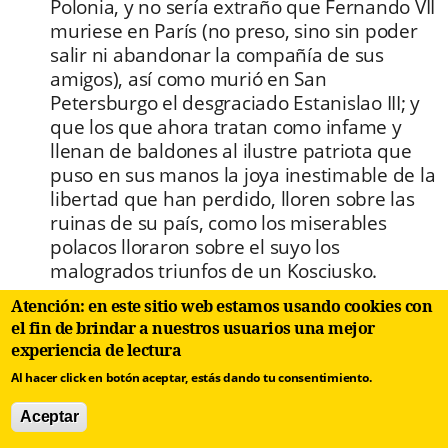
Polonia, y no sería extraño que Fernando VII
muriese en París (no preso, sino sin poder
salir ni abandonar la compañía de sus
amigos), así como murió en San
Petersburgo el desgraciado Estanislao III; y
que los que ahora tratan como infame y
llenan de baldones al ilustre patriota que
puso en sus manos la joya inestimable de la
libertad que han perdido, lloren sobre las
ruinas de su país, como los miserables
polacos lloraron sobre el suyo los
malogrados triunfos de un Kosciusko.
(“Reflexiones sobre la situación en España”
, El Habanero 3).
Atención: en este sitio web estamos usando cookies con
el fin de brindar a nuestros usuarios una mejor
En ambas fechas el estado polaco fue repartido
experiencia de lectura
entre Rusia, Prusia y Austria, y en 1792, entre
Al hacer click en botón aceptar, estás dando tu consentimiento.
otras razones, para eliminar la Constitución del
Aceptar
3 de mayo de 1791, con la que polacos y