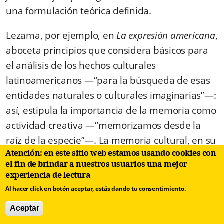
una formulación teórica definida.
Lezama, por ejemplo, en
La expresión americana
,
aboceta principios que considera básicos para
el análisis de los hechos culturales
latinoamericanos —“para la búsqueda de esas
entidades naturales o culturales imaginarias”—:
así, estipula la importancia de la memoria como
actividad creativa —“memorizamos desde la
raíz de la
especie
”—. La memoria cultural, en su
Atención: en este sitio web estamos usando cookies con
concepción, es una especie de instrumento
el fin de brindar a nuestros usuarios una mejor
para el quehacer hermenéutico de interpretar
experiencia de lectura
la cultura latinoamericana, cuya esencial
Al hacer click en botón aceptar, estás dando tu consentimiento.
hibridación exige del crítico un trazado de la red
Aceptar
de vasos comunicantes que nutre todo aspecto