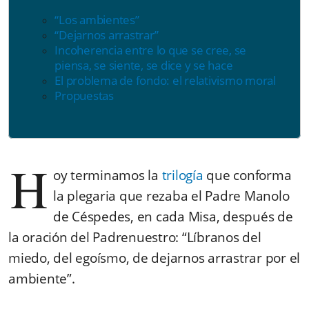
“
Los ambientes”
“
Dejarnos arrastrar”
Incoherencia entre lo que se cree, se
piensa, se siente, se dice y se hace
El problema de fondo: el relativismo moral
Propuestas
H
oy terminamos la
trilogía
que conforma
la plegaria que rezaba el Padre Manolo
de Céspedes, en cada Misa, después de
la oración del Padrenuestro: “Líbranos del
miedo, del egoísmo, de dejarnos arrastrar por el
ambiente”.