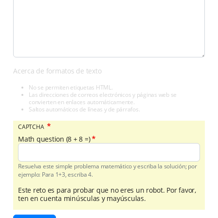
Acerca de formatos de texto
No se permiten etiquetas HTML.
Las direcciones de correos electrónicos y páginas web se
convierten en enlaces automáticamente.
Saltos automáticos de líneas y de párrafos.
CAPTCHA
Math question (8 + 8 =)
Resuelva este simple problema matemático y escriba la solución; por
ejemplo: Para 1+3, escriba 4.
Este reto es para probar que no eres un robot. Por favor,
ten en cuenta minúsculas y mayúsculas.