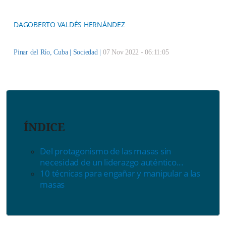
DAGOBERTO VALDÉS HERNÁNDEZ
Pinar del Río, Cuba |
Sociedad
|
07 Nov 2022 - 06:11:05
ÍNDICE
Del protagonismo de las masas sin
necesidad de un liderazgo auténtico...
10 técnicas para engañar y manipular a las
masas