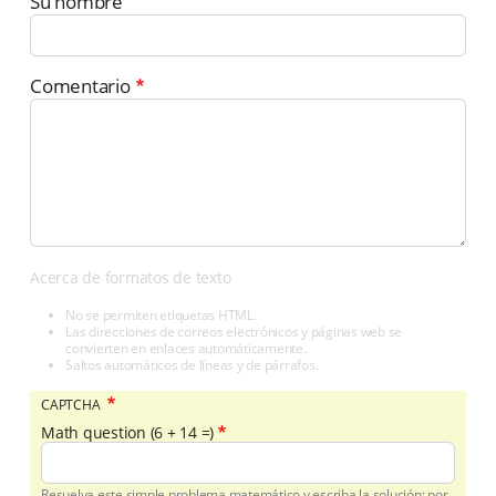
Su nombre
Comentario
Acerca de formatos de texto
No se permiten etiquetas HTML.
Las direcciones de correos electrónicos y páginas web se
convierten en enlaces automáticamente.
Saltos automáticos de líneas y de párrafos.
CAPTCHA
Math question (6 + 14 =)
Resuelva este simple problema matemático y escriba la solución; por