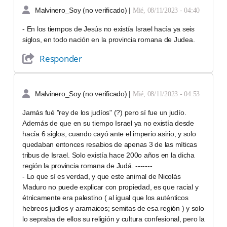
Malvinero_Soy (no verificado)
|
Mié, 08/11/2023 - 04:40
- En los tiempos de Jesús no existía Israel hacía ya seis
siglos, en todo nación en la provincia romana de Judea.
Responder
Malvinero_Soy (no verificado)
|
Mié, 08/11/2023 - 04:53
Jamás fué "rey de los judíos" (?) pero sí fue un judío.
Además de que en su tiempo Israel ya no existía desde
hacía 6 siglos, cuando cayó ante el imperio asirio, y solo
quedaban entonces resabios de apenas 3 de las míticas
tribus de Israel. Solo existía hace 200o años en la dicha
región la provincia romana de Judá. -------
- Lo que sí es verdad, y que este animal de Nicolás
Maduro no puede explicar con propiedad, es que racial y
étnicamente era palestino ( al igual que los auténticos
hebreos judíos y aramaicos; semitas de esa región ) y solo
lo sepraba de ellos su religión y cultura confesional, pero la