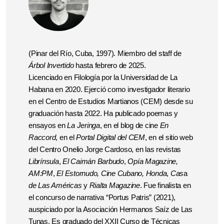
(Pinar del Río, Cuba, 1997). Miembro del staff de
Árbol Invertido
hasta febrero de 2025.
Licenciado en Filología por la Universidad de La
Habana en 2020. Ejerció como investigador literario
en el Centro de Estudios Martianos (CEM) desde su
graduación hasta 2022. Ha publicado poemas y
ensayos en
La Jeringa
, en el blog de cine
En
Raccord
,
en el
Portal Digital del CEM
, en el sitio web
del Centro Onelio Jorge Cardoso, en las revistas
Librínsula
,
El Caimán Barbudo
,
Opía Magazine,
AM:PM
,
El Estornudo, Cine Cubano, Honda
,
Cas
a
de Las Américas
y
Rialta Magazine
.
Fue finalista en
el concurso de narrativa “Portus Patris” (2021),
auspiciado por la Asociación Hermanos Saíz de Las
Tunas.
Es graduado del XXII Curso de Técnicas