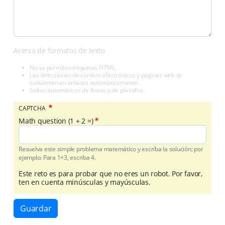
Acerca de formatos de texto
No se permiten etiquetas HTML.
Las direcciones de correos electrónicos y páginas web se
convierten en enlaces automáticamente.
Saltos automáticos de líneas y de párrafos.
CAPTCHA
Math question (1 + 2 =)
Resuelva este simple problema matemático y escriba la solución; por
ejemplo: Para 1+3, escriba 4.
Este reto es para probar que no eres un robot. Por favor,
ten en cuenta minúsculas y mayúsculas.
Guardar