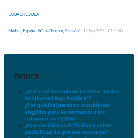
CUBACHEQUEA
Madrid, España |
#CubaChequea
,
Sociedad
|
13 Sep 2023 - 07:09:03
ÍNDICE
¿Qué es el formulario I-220A u “Orden
de Libertad Bajo Palabra”?
¿Por qué los jueces no consideran
elegibles para la residencia a los
cubanos con I-220A?
¿Esta decisión es definitiva o existe
posibilidad de que sea revocada?