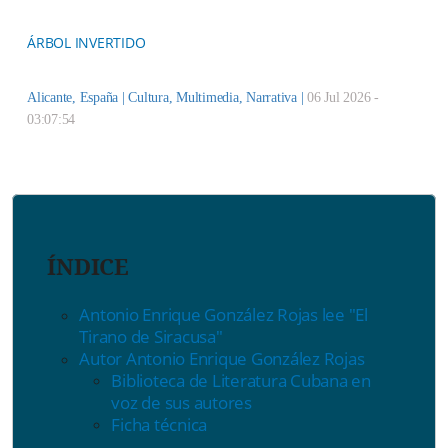
ÁRBOL INVERTIDO
Alicante, España |
Cultura
,
Multimedia
,
Narrativa
|
06 Jul 2026 -
03:07:54
ÍNDICE
Antonio Enrique González Rojas lee "El
Tirano de Siracusa"
Autor Antonio Enrique González Rojas
Biblioteca de Literatura Cubana en
voz de sus autores
Ficha técnica