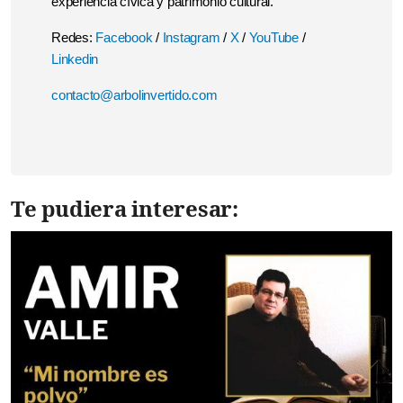
experiencia cívica y patrimonio cultural.
Redes:
Facebook
/
Instagram
/
X
/
YouTube
/
Linkedin
contacto@arbolinvertido.com
Te pudiera interesar: