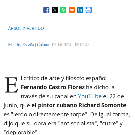
Opens in a new window
Opens in a new window
Opens in a new window
Opens in a new window
ÁRBOL INVERTIDO
Madrid, España |
Cultura
|
03 Jul 2024 - 05:07:48
E
l crítico de arte y filósofo español
Fernando Castro Flórez
ha dicho, a
través de su canal en
YouTube
el 22 de
junio, que
el pintor cubano Richard Somonte
es "lerdo o directamente torpe". De igual forma,
dijo que su obra era "antisocialista", "cutre" y
"deplorable".