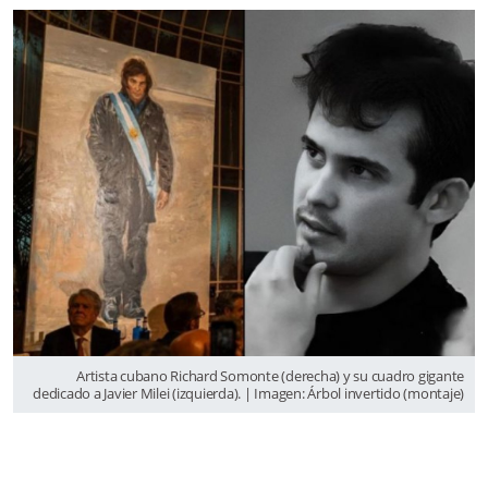
Artista cubano Richard Somonte (derecha) y su cuadro gigante
dedicado a Javier Milei (izquierda). | Imagen: Árbol invertido (montaje)