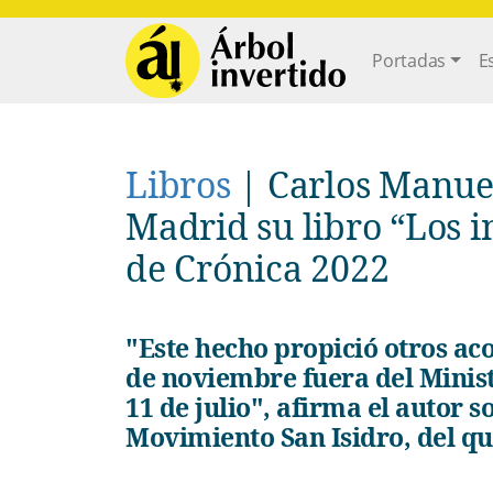
Pasar al contenido principal
Main navi
Portadas
E
Libros
|
Carlos Manue
Madrid su libro “Los 
de Crónica 2022
"Este hecho propició otros acontecimientos como lo sucedido el 27
de noviembre fuera del Ministe
11 de julio", afirma el autor 
Movimiento San Isidro, del que