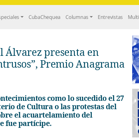
gation
speciales
CubaChequea
Columnas
Entrevistas
Mult
l Álvarez presenta en
intrusos”, Premio Anagrama
rio de Cultura o las protestas del
sobre el acuartelamiento del
 fue partícipe.