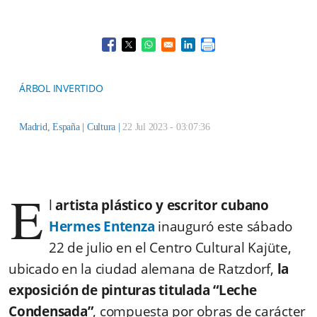
Opens in a new window
Opens in a new window
Opens in a new window
Opens in a new window
ÁRBOL INVERTIDO
Madrid, España |
Cultura
|
22 Jul 2023 - 03:07:36
E
l
artista plástico y escritor cubano
Hermes Entenza
inauguró este sábado
22 de julio en el Centro Cultural Kajüte,
ubicado en la ciudad alemana de Ratzdorf,
la
exposición de pinturas titulada “Leche
Condensada”
, compuesta por obras de carácter