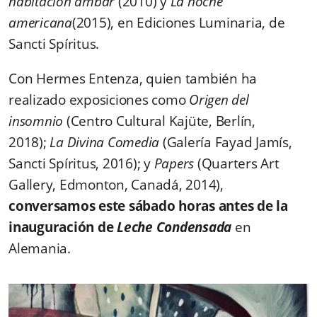
habitación ámbar
(2010) y
La noche
americana
(2015), en Ediciones Luminaria, de
Sancti Spíritus.
Con Hermes Entenza, quien también ha
realizado exposiciones como
Origen del
insomnio
(Centro Cultural Kajüte, Berlín,
2018);
La Divina Comedia
(Galería Fayad Jamís,
Sancti Spíritus, 2016); y
Papers
(Quarters Art
Gallery, Edmonton, Canadá, 2014),
conversamos este sábado horas antes de la
inauguración de
Leche Condensada
en
Alemania.